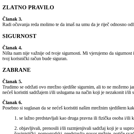
ZLATNO PRAVILO
Članak 3.
Radi očuvanja reda molimo te da imaš na umu da je riječ odnosno odl
SIGURNOST
Članak 4.
Ništa nam nije važnije od tvoje sigurnosti. Mi vjerujemo da sigurnost i
tvoj korisnički račun bude siguran.
ZABRANE
Članak 5.
Trudimo se održati ovo mrežno sjedište sigurnim, ali to ne možemo jam
nećeš koristiti sadržajem i/ili uslugama na način koji je nezakonit i/il
Članak 6.
Posebno si suglasan da se nećeš koristiti našim mrežnim sjedištem kak
se lažno predstavljali kao druga pravna ili fizička osoba i/ili ko
objavljivali, prenosili i/ili razmjenjivali sadržaj koji je u 
šovinistički, pornografski, predstavlja govor mržnje, potiče svađe