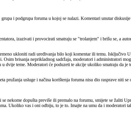
rupa i podgrupa foruma u kojoj se nalazi. Komentari unutar diskusije koj
ntatora, izazivati i provocirati smatraju se "trolanjem" i brišu se, a au
remeno ukloniti radi uređivanja bilo koji komentar ili temu. Isključivo U
 Osim brisanja neprikladnog sadržaja, moderatori i administratori mog
 u dvije teme. Moderatori će poduzeti te akcije ukoliko smatraju da je t
eta pružanja usluge i načina korištenja foruma nisu dio rasprave niti se
i se nekome dopušta previše ili premalo na forumu, smijete se žaliti 
ruma. Ukoliko vas i oni odbiju, to je to. Imajte na umu da i moderatori tak