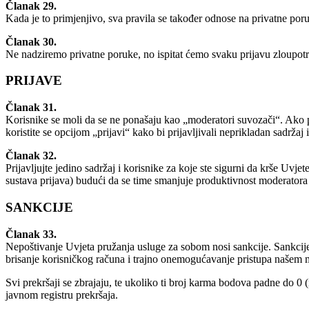
Članak 29.
Kada je to primjenjivo, sva pravila se također odnose na privatne por
Članak 30.
Ne nadziremo privatne poruke, no ispitat ćemo svaku prijavu zloupotr
PRIJAVE
Članak 31.
Korisnike se moli da se ne ponašaju kao „moderatori suvozači“. Ako p
koristite se opcijom „prijavi“ kako bi prijavljivali neprikladan sadrža
Članak 32.
Prijavljujte jedino sadržaj i korisnike za koje ste sigurni da krše Uvje
sustava prijava) budući da se time smanjuje produktivnost moderatora
SANKCIJE
Članak 33.
Nepoštivanje Uvjeta pružanja usluge za sobom nosi sankcije. Sankcije
brisanje korisničkog računa i trajno onemogućavanje pristupa našem 
Svi prekršaji se zbrajaju, te ukoliko ti broj karma bodova padne do 0 (n
javnom registru prekršaja.