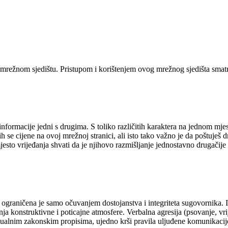
mrežnom sjedištu. Pristupom i korištenjem ovog mrežnog sjedišta smat
ormacije jedni s drugima. S toliko različitih karaktera na jednom mjes
ih se cijene na ovoj mrežnoj stranici, ali isto tako važno je da poštuješ 
esto vrijeđanja shvati da je njihovo razmišljanje jednostavno drugačije 
ograničena je samo očuvanjem dostojanstva i integriteta sugovornika.
a konstruktivne i poticajne atmosfere. Verbalna agresija (psovanje, vrije
aktualnim zakonskim propisima, ujedno krši pravila uljuđene komunikaci