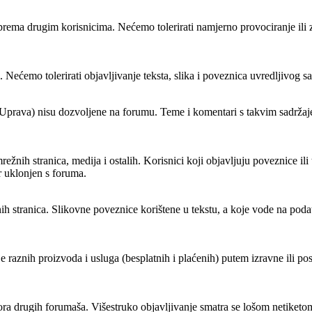
rema drugim korisnicima. Nećemo tolerirati namjerno provociranje ili zl
. Nećemo tolerirati objavljivanje teksta, slika i poveznica uvredljivog s
 Uprava) nisu dozvoljene na forumu. Teme i komentari s takvim sadržajem 
žnih stranica, medija i ostalih. Korisnici koji objavljuju poveznice ili 
ar uklonjen s foruma.
ežnih stranica. Slikovne poveznice korištene u tekstu, a koje vode na p
 raznih proizvoda i usluga (besplatnih i plaćenih) putem izravne ili po
a drugih forumaša. Višestruko objavljivanje smatra se lošom netiketom, 