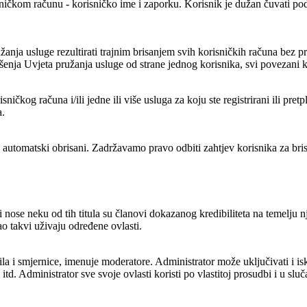
ničkom računu - korisničko ime i zaporku. Korisnik je dužan čuvati pod
anja usluge rezultirati trajnim brisanjem svih korisničkih računa bez pre
enja Uvjeta pružanja usluge od strane jednog korisnika, svi povezani ko
ničkog računa i/ili jedne ili više usluga za koju ste registrirani ili pr
a.
će automatski obrisani. Zadržavamo pravo odbiti zahtjev korisnika za br
 nose neku od tih titula su članovi dokazanog kredibiliteta na temelju 
o takvi uživaju određene ovlasti.
 i smjernice, imenuje moderatore. Administrator može uključivati i isklju
ika itd. Administrator sve svoje ovlasti koristi po vlastitoj prosudbi i u