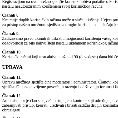
Registracijom na ovo mrežno sjedište korisnik dobiva podatke o koris
nastalu neautoriziranim korištenjem svog korisničkog računa.
Članak 8.
Kreiranje duplih korisničkih računa može u slučaju kršenja Uvjeta pruž
za pristup našem mrežnom sjedištu sa drugim korisnicima u slučaju krš
Članak 9.
Zadržavamo pravo ukinuti ili uskratiti mogućnost korištenja vašeg koris
odgovornost za bilo kakvu štetu nastalu ukidanjem korisničkog račun
Članak 10.
Korisnički računi koji nisu aktivni duže od 90 (devedeset) dana biti 
UPRAVA
Članak 11.
Upravu mrežnog sjedišta čine moderatori i administratori. Članovi koji
sjedišta. Oni svoje vrijeme posvećuju razvoju i održavanju foruma i ka
Članak 12.
Administrator je član s najvećim stupnjem kontrole koji određuje pravila
zabranjivati pristup, kreirati, uređivati i brisati sadržaj drugih korisn
obrazlagati.