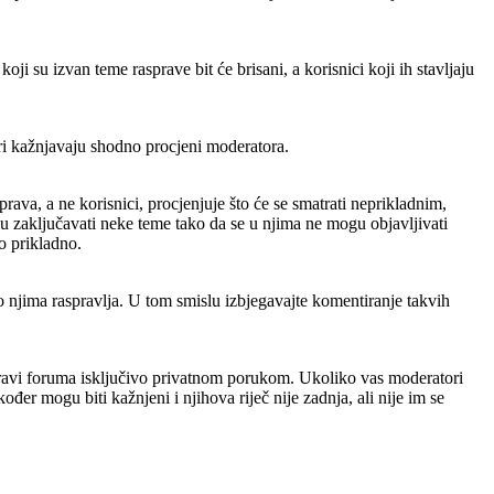
i su izvan teme rasprave bit će brisani, a korisnici koji ih stavljaju
tori kažnjavaju shodno procjeni moderatora.
prava, a ne korisnici, procjenjuje što će se smatrati neprikladnim,
u zaključavati neke teme tako da se u njima ne mogu objavljivati
o prikladno.
 o njima raspravlja. U tom smislu izbjegavajte komentiranje takvih
Upravi foruma isključivo privatnom porukom. Ukoliko vas moderatori
ođer mogu biti kažnjeni i njihova riječ nije zadnja, ali nije im se