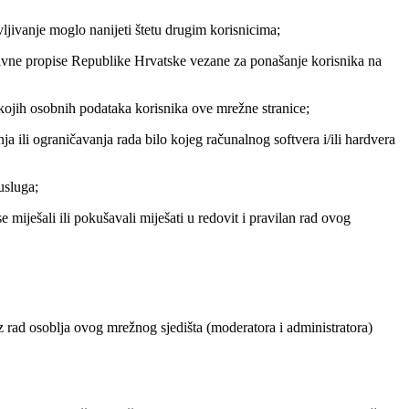
bjavljivanje moglo nanijeti štetu drugim korisnicima;
ozitivne propise Republike Hrvatske vezane za ponašanje korisnika na
ilo kojih osobnih podataka korisnika ove mrežne stranice;
anja ili ograničavanja rada bilo kojeg računalnog softvera i/ili hardvera
usluga;
 miješali ili pokušavali miješati u redovit i pravilan rad ovog
 uz rad osoblja ovog mrežnog sjedišta (moderatora i administratora)