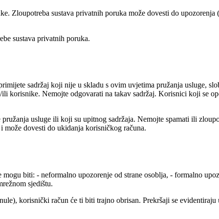
uke. Zloupotreba sustava privatnih poruka može dovesti do upozorenja (k
ebe sustava privatnih poruka.
rimijete sadržaj koji nije u skladu s ovim uvjetima pružanja usluge, 
j i/ili korisnike. Nemojte odgovarati na takav sadržaj. Korisnici koji se
te pružanja usluge ili koji su upitnog sadržaja. Nemojte spamati ili zloup
 i može dovesti do ukidanja korisničkog računa.
 mogu biti: - neformalno upozorenje od strane osoblja, - formalno upoz
mrežnom sjedištu.
ule), korisnički račun će ti biti trajno obrisan. Prekršaji se evidentiraj