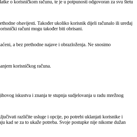
atke o korisničkom računu, te je u potpunosti odgovoran za svu štetu
thodne obavijesti. Također ukoliko korisnik dijeli računalo ili uređaj
risnički računi mogu također biti obrisani.
etplaćeni, a bez prethodne najave i obrazloženja. Ne snosimo
isanjem korisničkog računa.
njihovog iskustva i znanja te stupnja sudjelovanja u radu mrežnog
čivati različite usluge i opcije, po potrebi uklanjati korisnike i
 slučaju kad se za to ukaže potreba. Svoje postupke nije nikome dužan