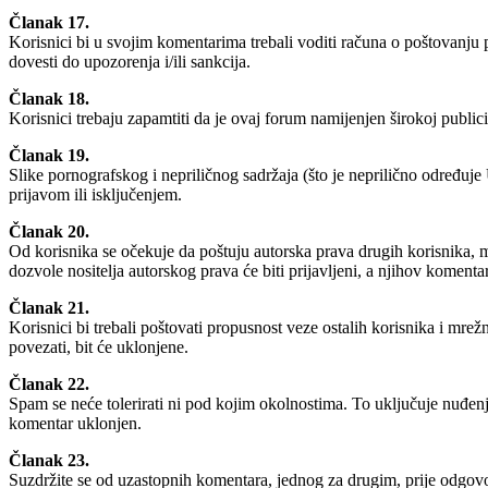
Članak 17.
Korisnici bi u svojim komentarima trebali voditi računa o poštovanju p
dovesti do upozorenja i/ili sankcija.
Članak 18.
Korisnici trebaju zapamtiti da je ovaj forum namijenjen širokoj publici
Članak 19.
Slike pornografskog i nepriličnog sadržaja (što je neprilično određuje
prijavom ili isključenjem.
Članak 20.
Od korisnika se očekuje da poštuju autorska prava drugih korisnika, mre
dozvole nositelja autorskog prava će biti prijavljeni, a njihov koment
Članak 21.
Korisnici bi trebali poštovati propusnost veze ostalih korisnika i mr
povezati, bit će uklonjene.
Članak 22.
Spam se neće tolerirati ni pod kojim okolnostima. To uključuje nuđenje
komentar uklonjen.
Članak 23.
Suzdržite se od uzastopnih komentara, jednog za drugim, prije odgovor