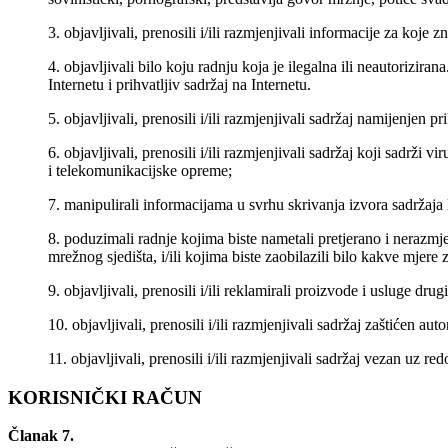
objavljivali, prenosili i/ili razmjenjivali informacije za koje z
objavljivali bilo koju radnju koja je ilegalna ili neautorizi
Internetu i prihvatljiv sadržaj na Internetu.
objavljivali, prenosili i/ili razmjenjivali sadržaj namijenjen 
objavljivali, prenosili i/ili razmjenjivali sadržaj koji sadrži 
i telekomunikacijske opreme;
manipulirali informacijama u svrhu skrivanja izvora sadržaja
poduzimali radnje kojima biste nametali pretjerano i nerazmjer
mrežnog sjedišta, i/ili kojima biste zaobilazili bilo kakve mjere 
objavljivali, prenosili i/ili reklamirali proizvode i usluge dr
objavljivali, prenosili i/ili razmjenjivali sadržaj zaštićen au
objavljivali, prenosili i/ili razmjenjivali sadržaj vezan uz 
KORISNIČKI RAČUN
Članak 7.