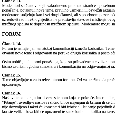
Članak 13.
Moderatori su članovi koji svakodnevno prate rad stranice s posebnom 
ponašanje, potaknuli nove teme, pravilno usmjerili ili osvježili aktual
moderatori sudjeluju kao i svi drugi članovi, ali s posebnom pozorno
uz redovit rad mrežnog sjedišta ne predstavlja stavove i mišljenja o
mrežnog sjedišta te doprinosu mrežnom sjedištu. Moderatore mogu sm
FORUM
Članak 14.
Forum je namijenjen tematskoj komunikaciji između korisnika. 'Teme'
otvarati nove teme i odgovarati na poruke drugih korisnika u postoje
Osim uobičajenih normi ponašanja, koje su prihvaćene u civiliziranom s
bismo zadržali ugodnu atmosferu i komunikaciju na odgovarajućoj razini,
Članak 15.
Teme objavljujte u za to relevantnom forumu. Od vas tražimo da proči
upozorenje.
Članak 16.
Naslovi tema moraju imati veze s temom koja se pokreće. Interpunkcij
"Pitanje", uvredljivi naslovi i slično bit će mijenjani ili brisani ili
nije dozvoljeno i takvi će komentari biti izbrisani. Isticanje pojedini
koriste velika slova biti će upozoreni te sankcionirani ukoliko nastave.