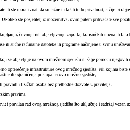
nate ili ste morali znati da su lažne ili kršili tuđu privatnost, a čije bi o
rana. Ukoliko ste posjetitelj iz inozemstva, ovim putem prihvaćate sve p
prikupljanju, čuvanju i/ili objavljivanju zaporki, korisničkih imena ili b
viruse ili slične računalne datoteke ili programe načinjene u svrhu uništav
 koji se objavljuje na ovom mrežnom sjedištu ili šalje pomoću njegovih 
no opterećenje infrastrukture ovog mrežnog sjedišta, i/ili kojima biste se
zaštite ili ograničenja pristupa na ovo mrežno sjedište;
ugih pravnih i fizičkih osoba bez prethodne dozvole Upravitelja.
torskim pravima
redovit i pravilan rad ovog mrežnog sjedišta što uključuje i sadržaj vezan