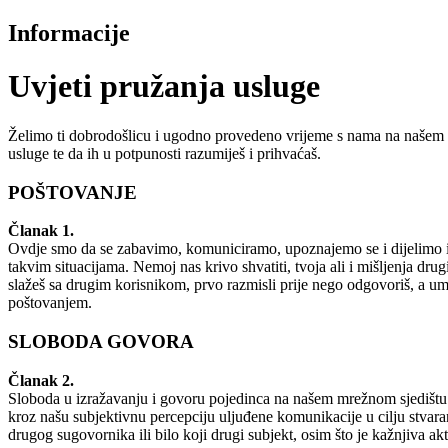
Informacije
Uvjeti pružanja usluge
Želimo ti dobrodošlicu i ugodno provedeno vrijeme s nama na našem 
usluge te da ih u potpunosti razumiješ i prihvaćaš.
POŠTOVANJE
Članak 1.
Ovdje smo da se zabavimo, komuniciramo, upoznajemo se i dijelimo inf
takvim situacijama. Nemoj nas krivo shvatiti, tvoja ali i mišljenja drug
slažeš sa drugim korisnikom, prvo razmisli prije nego odgovoriš, a umj
poštovanjem.
SLOBODA GOVORA
Članak 2.
Sloboda u izražavanju i govoru pojedinca na našem mrežnom sjedištu 
kroz našu subjektivnu percepciju uljuđene komunikacije u cilju stvaranj
drugog sugovornika ili bilo koji drugi subjekt, osim što je kažnjiva 