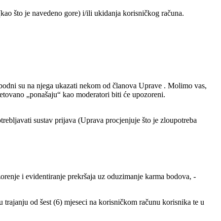
ao što je navedeno gore) i/ili ukidanja korisničkog računa.
slobodni su na njega ukazati nekom od članova Uprave . Molimo vas,
 opetovano „ponašaju“ kao moderatori biti će upozoreni.
otrebljavati sustav prijava (Uprava procjenjuje što je zloupotreba
orenje i evidentiranje prekršaja uz oduzimanje karma bodova, -
u u trajanju od šest (6) mjeseci na korisničkom računu korisnika te u