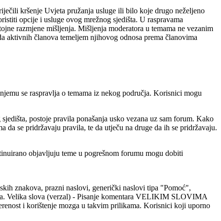
ečili kršenje Uvjeta pružanja usluge ili bilo koje drugo neželjeno
koristiti opcije i usluge ovog mrežnog sjedišta. U raspravama
stojne razmjene mišljenja. Mišljenja moderatora u temama ne vezanim
 reda aktivnih članova temeljem njihovog odnosa prema članovima
 njemu se raspravlja o temama iz nekog područja. Korisnici mogu
nog sjedišta, postoje pravila ponašanja usko vezana uz sam forum. Kako
a da se pridržavaju pravila, te da utječu na druge da ih se pridržavaju.
ontinuirano objavljuju teme u pogrešnom forumu mogu dobiti
skih znakova, prazni naslovi, generički naslovi tipa "Pomoć",
 zaslužila. Velika slova (verzal) - Pisanje komentara VELIKIM SLOVIMA
mjerenost i korištenje mozga u takvim prilikama. Korisnici koji uporno