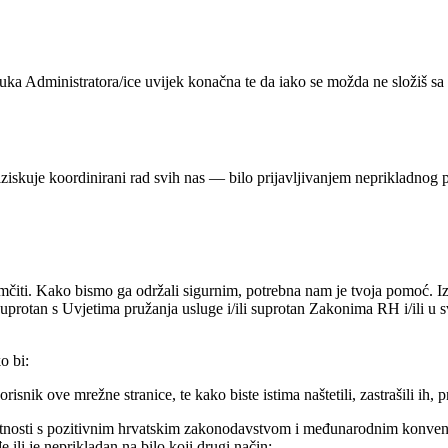
uka Administratora/ice uvijek konačna te da iako se možda ne složiš s
ziskuje koordinirani rad svih nas — bilo prijavljivanjem neprikladnog po
čiti. Kako bismo ga održali sigurnim, potrebna nam je tvoja pomoć. Iz 
i suprotan s Uvjetima pružanja usluge i/ili suprotan Zakonima RH i/ili u 
o bi:
risnik ove mrežne stranice, te kako biste istima naštetili, zastrašili ih, pri
suprotnosti s pozitivnim hrvatskim zakonodavstvom i međunarodnim konvenci
 ili je neprikladan na bilo koji drugi način;