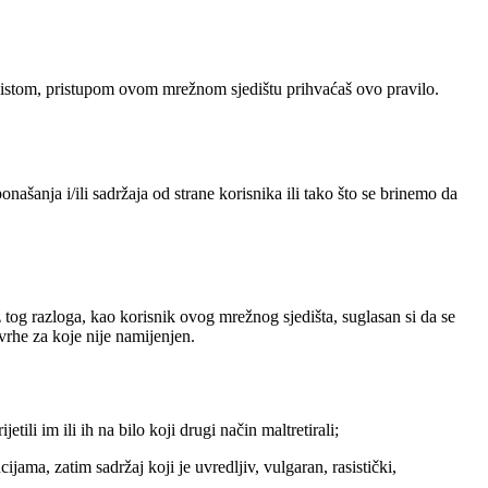
a istom, pristupom ovom mrežnom sjedištu prihvaćaš ovo pravilo.
našanja i/ili sadržaja od strane korisnika ili tako što se brinemo da
tog razloga, kao korisnik ovog mrežnog sjedišta, suglasan si da se
svrhe za koje nije namijenjen.
jetili im ili ih na bilo koji drugi način maltretirali;
jama, zatim sadržaj koji je uvredljiv, vulgaran, rasistički,