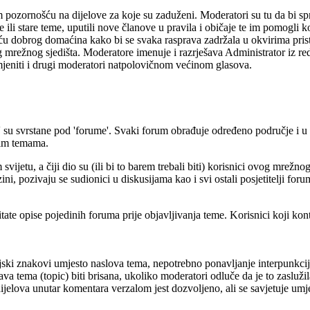
pozornošću na dijelove za koje su zaduženi. Moderatori su tu da bi sprij
ne ili stare teme, uputili nove članove u pravila i običaje te im pomogli 
šću dobrog domaćina kako bi se svaka rasprava zadržala u okvirima pri
vog mrežnog sjedišta. Moderatore imenuje i razrješava Administrator iz
jeniti i drugi moderatori natpolovičnom većinom glasova.
 su svrstane pod 'forume'. Svaki forum obrađuje određeno područje i u
ćim temama.
vijetu, a čiji dio su (ili bi to barem trebali biti) korisnici ovog mrež
 pozivaju se sudionici u diskusijama kao i svi ostali posjetitelji forum
tate opise pojedinih foruma prije objavljivanja teme. Korisnici koji k
ski znakovi umjesto naslova tema, nepotrebno ponavljanje interpunkcij
 će čitava tema (topic) biti brisana, ukoliko moderatori odluče da je to
h dijelova unutar komentara verzalom jest dozvoljeno, ali se savjetuje u