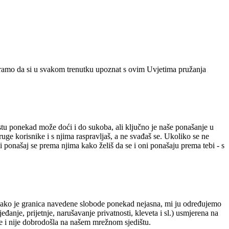
ramo da si u svakom trenutku upoznat s ovim Uvjetima pružanja
tu ponekad može doći i do sukoba, ali ključno je naše ponašanje u
druge korisnike i s njima raspravljaš, a ne svađaš se. Ukoliko se ne
i ponašaj se prema njima kako želiš da se i oni ponašaju prema tebi - s
 Iako je granica navedene slobode ponekad nejasna, mi ju određujemo
đanje, prijetnje, narušavanje privatnosti, kleveta i sl.) usmjerena na
je i nije dobrodošla na našem mrežnom sjedištu.