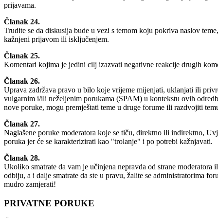
prijavama.
Članak 24.
Trudite se da diskusija bude u vezi s temom koju pokriva naslov teme, g
kažnjeni prijavom ili isključenjem.
Članak 25.
Komentari kojima je jedini cilj izazvati negativne reakcije drugih kome
Članak 26.
Uprava zadržava pravo u bilo koje vrijeme mijenjati, uklanjati ili priv
vulgarnim i/ili neželjenim porukama (SPAM) u kontekstu ovih odredbi.
nove poruke, mogu premještati teme u druge forume ili razdvojiti temu
Članak 27.
Naglašene poruke moderatora koje se tiču, direktno ili indirektno, Uvj
poruka jer će se karakterizirati kao "trolanje" i po potrebi kažnjavati.
Članak 28.
Ukoliko smatrate da vam je učinjena nepravda od strane moderatora il
odbiju, a i dalje smatrate da ste u pravu, žalite se administratorima fo
mudro zamjerati!
PRIVATNE PORUKE