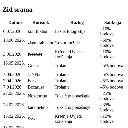
Zid srama
Datum
Korisnik
Razlog
Sankcija
–10%
6.07.2026.
kon.fliktna
Lažna fotografija
bodova
18.06.2026.
–50%
zlatni.rablador
Govor mržnje
bodova
Kršenje Uvjeta
–10%
3.06.2026.
Ivaan34
korištenja
bodova
16.05.2026.
Gmaz
Trolanje
–5% bodova
7.04.2026.
JaNNa
Trolanje
–5% bodova
7.04.2026.
Fersaci
Trolanje
–5% bodova
7.04.2026.
Becarusa
Trolanje
–5% bodova
27.03.2026.
–25%
Nozdormu
Toksično ponašanje
bodova
28.02.2026.
–35%
karamelino
Toksično ponašanje
bodova
15.02.2026.
Kršenje Uvjeta
–15%
Ssven
korištenja
bodova
13.02.2026.