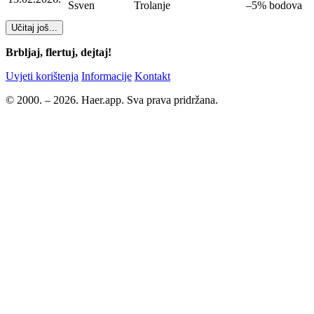
Ssven
Trolanje
–5% bodova
Učitaj još...
Brbljaj, flertuj, dejtaj!
Uvjeti korištenja
Informacije
Kontakt
© 2000. – 2026. Haer.app. Sva prava pridržana.