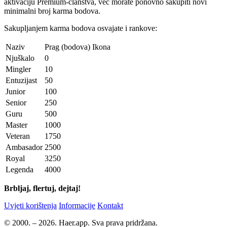
aktivaciju Premium-članstva, već morate ponovno sakupiti novi
minimalni broj karma bodova.
Sakupljanjem karma bodova osvajate i rankove:
Naziv
Prag (bodova)
Ikona
Njuškalo
0
Mingler
10
Entuzijast
50
Junior
100
Senior
250
Guru
500
Master
1000
Veteran
1750
Ambasador
2500
Royal
3250
Legenda
4000
Brbljaj, flertuj, dejtaj!
Uvjeti korištenja
Informacije
Kontakt
© 2000. – 2026. Haer.app. Sva prava pridržana.