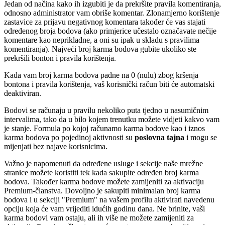
Jedan od načina kako ih izgubiti je da prekršite pravila komentiranja,
odnosno administrator vam obriše komentar. Zlonamjerno korištenje
zastavice za prijavu negativnog komentara također će vas stajati
određenog broja bodova (ako primjerice učestalo označavate nečije
komentare kao neprikladne, a oni su ipak u skladu s pravilima
komentiranja). Najveći broj karma bodova gubite ukoliko ste
prekršili bonton i pravila korištenja.
Kada vam broj karma bodova padne na 0 (nulu) zbog kršenja
bontona i pravila korištenja, vaš korisnički račun biti će automatski
deaktiviran.
Bodovi se računaju u pravilu nekoliko puta tjedno u nasumičnim
intervalima, tako da u bilo kojem trenutku možete vidjeti kakvo vam
je stanje. Formula po kojoj računamo karma bodove kao i iznos
karma bodova po pojedinoj aktivnosti su
poslovna tajna
i mogu se
mijenjati bez najave korisnicima.
Važno je napomenuti da određene usluge i sekcije naše mrežne
stranice možete koristiti tek kada sakupite određen broj karma
bodova. Također karma bodove možete zamijeniti za aktivaciju
Premium-članstva. Dovoljno je sakupiti minimalan broj karma
bodova i u sekciji "Premium" na vašem profilu aktivirati navedenu
opciju koja će vam vrijediti idućih godinu dana. Ne brinite, vaši
karma bodovi vam ostaju, ali ih više ne možete zamijeniti za