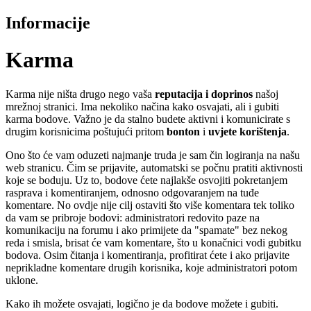
Informacije
Karma
Karma nije ništa drugo nego vaša
reputacija i doprinos
našoj
mrežnoj stranici. Ima nekoliko načina kako osvajati, ali i gubiti
karma bodove. Važno je da stalno budete aktivni i komunicirate s
drugim korisnicima poštujući pritom
bonton
i
uvjete korištenja
.
Ono što će vam oduzeti najmanje truda je sam čin logiranja na našu
web stranicu. Čim se prijavite, automatski se počnu pratiti aktivnosti
koje se boduju. Uz to, bodove ćete najlakše osvojiti pokretanjem
rasprava i komentiranjem, odnosno odgovaranjem na tuđe
komentare. No ovdje nije cilj ostaviti što više komentara tek toliko
da vam se pribroje bodovi: administratori redovito paze na
komunikaciju na forumu i ako primijete da "spamate" bez nekog
reda i smisla, brisat će vam komentare, što u konačnici vodi gubitku
bodova. Osim čitanja i komentiranja, profitirat ćete i ako prijavite
neprikladne komentare drugih korisnika, koje administratori potom
uklone.
Kako ih možete osvajati, logično je da bodove možete i gubiti.